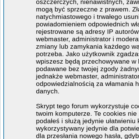
oszczerczych, nienawistnych, zawi
mogą być sprzeczne z prawem. Zł
natychmiastowego i trwałego usuni
powiadomieniem odpowiednich wła
rejestrowane są adresy IP autorów
webmaster, administrator i moder
zmiany lub zamykania każdego wątk
potrzeba. Jako użytkownik zgadzas
wpiszesz będą przechowywane w ba
podawane bez twojej zgody żadny
jednakże webmaster, administrator
odpowiedzialnością za włamania 
danych.
Skrypt tego forum wykorzystuje co
twoim komputerze. Te cookies nie 
podałeś i służą jedynie ułatwieniu 
wykorzystywany jedynie dla potwie
dla przesłania nowego hasła, gdyb