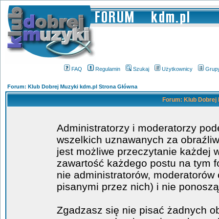
FAQ
Regulamin
Szukaj
Użytkownicy
Grup
Forum: Klub Dobrej Muzyki kdm.pl Strona Główna
Forum: Klub Dobrej 
Administratorzy i moderatorzy po
wszelkich uznawanych za obraźliwe
jest możliwe przeczytanie każdej 
zawartość każdego postu na tym fo
nie administratorów, moderatoró
pisanymi przez nich) i nie ponoszą
Zgadzasz się nie pisać żadnych o