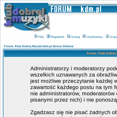
FAQ
Regulamin
Szukaj
Użytkownicy
Grup
Forum: Klub Dobrej Muzyki kdm.pl Strona Główna
Forum: Klub Dobrej 
Administratorzy i moderatorzy po
wszelkich uznawanych za obraźliwe
jest możliwe przeczytanie każdej 
zawartość każdego postu na tym fo
nie administratorów, moderatoró
pisanymi przez nich) i nie ponoszą
Zgadzasz się nie pisać żadnych o