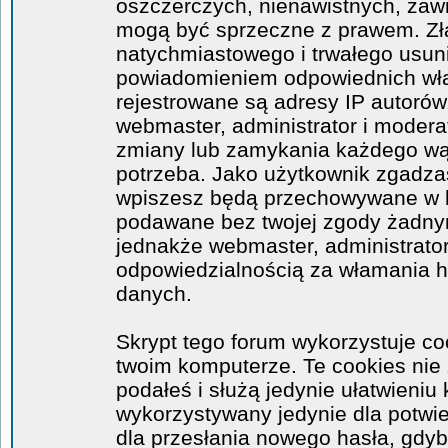
oszczerczych, nienawistnych, zawi
mogą być sprzeczne z prawem. Zł
natychmiastowego i trwałego usuni
powiadomieniem odpowiednich wła
rejestrowane są adresy IP autorów
webmaster, administrator i moder
zmiany lub zamykania każdego wątk
potrzeba. Jako użytkownik zgadzas
wpiszesz będą przechowywane w ba
podawane bez twojej zgody żadny
jednakże webmaster, administrator
odpowiedzialnością za włamania 
danych.
Skrypt tego forum wykorzystuje co
twoim komputerze. Te cookies nie 
podałeś i służą jedynie ułatwieniu 
wykorzystywany jedynie dla potwie
dla przesłania nowego hasła, gdyb