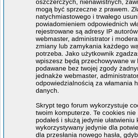
oszczerczych, nienawistnych, zawi
mogą być sprzeczne z prawem. Zł
natychmiastowego i trwałego usuni
powiadomieniem odpowiednich wła
rejestrowane są adresy IP autorów
webmaster, administrator i moder
zmiany lub zamykania każdego wątk
potrzeba. Jako użytkownik zgadzas
wpiszesz będą przechowywane w ba
podawane bez twojej zgody żadny
jednakże webmaster, administrator
odpowiedzialnością za włamania 
danych.
Skrypt tego forum wykorzystuje co
twoim komputerze. Te cookies nie 
podałeś i służą jedynie ułatwieniu 
wykorzystywany jedynie dla potwie
dla przesłania nowego hasła, gdyb