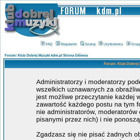
FAQ
Regulamin
Szukaj
Użytkownicy
Grup
Forum: Klub Dobrej Muzyki kdm.pl Strona Główna
Forum: Klub Dobrej 
Administratorzy i moderatorzy po
wszelkich uznawanych za obraźliwe
jest możliwe przeczytanie każdej 
zawartość każdego postu na tym fo
nie administratorów, moderatoró
pisanymi przez nich) i nie ponoszą
Zgadzasz się nie pisać żadnych o