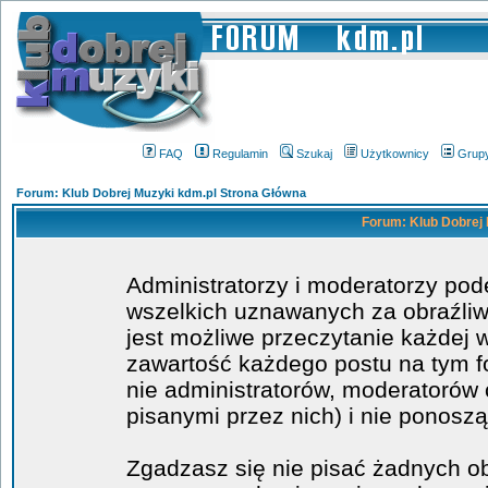
FAQ
Regulamin
Szukaj
Użytkownicy
Grup
Forum: Klub Dobrej Muzyki kdm.pl Strona Główna
Forum: Klub Dobrej 
Administratorzy i moderatorzy po
wszelkich uznawanych za obraźliwe
jest możliwe przeczytanie każdej 
zawartość każdego postu na tym fo
nie administratorów, moderatoró
pisanymi przez nich) i nie ponoszą
Zgadzasz się nie pisać żadnych o