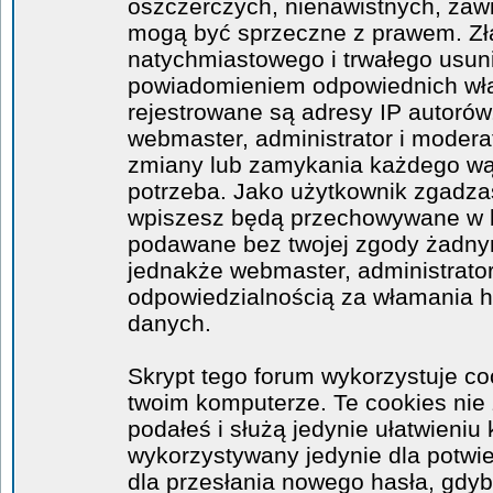
oszczerczych, nienawistnych, zawi
mogą być sprzeczne z prawem. Zł
natychmiastowego i trwałego usuni
powiadomieniem odpowiednich wła
rejestrowane są adresy IP autorów
webmaster, administrator i moder
zmiany lub zamykania każdego wątk
potrzeba. Jako użytkownik zgadzas
wpiszesz będą przechowywane w ba
podawane bez twojej zgody żadny
jednakże webmaster, administrator
odpowiedzialnością za włamania 
danych.
Skrypt tego forum wykorzystuje co
twoim komputerze. Te cookies nie 
podałeś i służą jedynie ułatwieniu 
wykorzystywany jedynie dla potwie
dla przesłania nowego hasła, gdyb