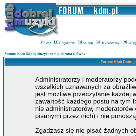
FAQ
Regulamin
Szukaj
Użytkownicy
Grup
Forum: Klub Dobrej Muzyki kdm.pl Strona Główna
Forum: Klub Dobrej 
Administratorzy i moderatorzy po
wszelkich uznawanych za obraźliwe
jest możliwe przeczytanie każdej 
zawartość każdego postu na tym fo
nie administratorów, moderatoró
pisanymi przez nich) i nie ponoszą
Zgadzasz się nie pisać żadnych o