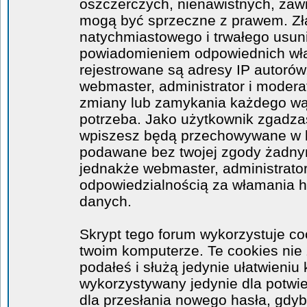
oszczerczych, nienawistnych, zawi
mogą być sprzeczne z prawem. Zł
natychmiastowego i trwałego usuni
powiadomieniem odpowiednich wła
rejestrowane są adresy IP autorów
webmaster, administrator i moder
zmiany lub zamykania każdego wątk
potrzeba. Jako użytkownik zgadzas
wpiszesz będą przechowywane w ba
podawane bez twojej zgody żadny
jednakże webmaster, administrator
odpowiedzialnością za włamania 
danych.
Skrypt tego forum wykorzystuje co
twoim komputerze. Te cookies nie 
podałeś i służą jedynie ułatwieniu 
wykorzystywany jedynie dla potwie
dla przesłania nowego hasła, gdyb