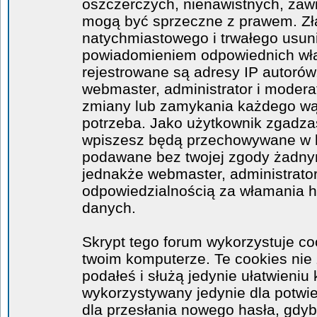
oszczerczych, nienawistnych, zawi
mogą być sprzeczne z prawem. Zł
natychmiastowego i trwałego usuni
powiadomieniem odpowiednich wła
rejestrowane są adresy IP autorów
webmaster, administrator i moder
zmiany lub zamykania każdego wątk
potrzeba. Jako użytkownik zgadzas
wpiszesz będą przechowywane w ba
podawane bez twojej zgody żadny
jednakże webmaster, administrator
odpowiedzialnością za włamania 
danych.
Skrypt tego forum wykorzystuje co
twoim komputerze. Te cookies nie 
podałeś i służą jedynie ułatwieniu 
wykorzystywany jedynie dla potwie
dla przesłania nowego hasła, gdyb