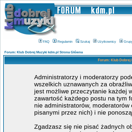
FAQ
Regulamin
Szukaj
Użytkownicy
Grup
Forum: Klub Dobrej Muzyki kdm.pl Strona Główna
Forum: Klub Dobrej 
Administratorzy i moderatorzy po
wszelkich uznawanych za obraźliwe
jest możliwe przeczytanie każdej 
zawartość każdego postu na tym fo
nie administratorów, moderatoró
pisanymi przez nich) i nie ponoszą
Zgadzasz się nie pisać żadnych o