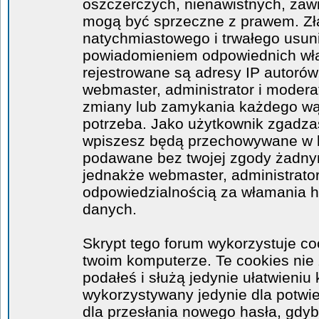
oszczerczych, nienawistnych, zawi
mogą być sprzeczne z prawem. Zł
natychmiastowego i trwałego usuni
powiadomieniem odpowiednich wła
rejestrowane są adresy IP autorów
webmaster, administrator i moder
zmiany lub zamykania każdego wątk
potrzeba. Jako użytkownik zgadzas
wpiszesz będą przechowywane w ba
podawane bez twojej zgody żadny
jednakże webmaster, administrator
odpowiedzialnością za włamania 
danych.
Skrypt tego forum wykorzystuje co
twoim komputerze. Te cookies nie 
podałeś i służą jedynie ułatwieniu 
wykorzystywany jedynie dla potwie
dla przesłania nowego hasła, gdyb