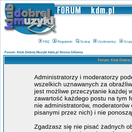
FAQ
Regulamin
Szukaj
Użytkownicy
Grup
Forum: Klub Dobrej Muzyki kdm.pl Strona Główna
Forum: Klub Dobrej 
Administratorzy i moderatorzy po
wszelkich uznawanych za obraźliwe
jest możliwe przeczytanie każdej 
zawartość każdego postu na tym fo
nie administratorów, moderatoró
pisanymi przez nich) i nie ponoszą
Zgadzasz się nie pisać żadnych o