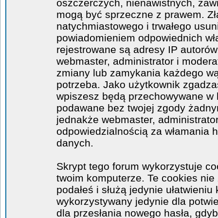
oszczerczych, nienawistnych, zawi
mogą być sprzeczne z prawem. Zł
natychmiastowego i trwałego usuni
powiadomieniem odpowiednich wła
rejestrowane są adresy IP autorów
webmaster, administrator i moder
zmiany lub zamykania każdego wątk
potrzeba. Jako użytkownik zgadzas
wpiszesz będą przechowywane w ba
podawane bez twojej zgody żadny
jednakże webmaster, administrator
odpowiedzialnością za włamania 
danych.
Skrypt tego forum wykorzystuje co
twoim komputerze. Te cookies nie 
podałeś i służą jedynie ułatwieniu 
wykorzystywany jedynie dla potwie
dla przesłania nowego hasła, gdyb