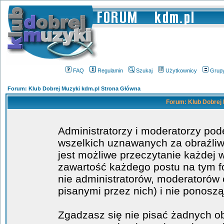
FAQ
Regulamin
Szukaj
Użytkownicy
Grup
Forum: Klub Dobrej Muzyki kdm.pl Strona Główna
Forum: Klub Dobrej 
Administratorzy i moderatorzy po
wszelkich uznawanych za obraźliwe
jest możliwe przeczytanie każdej 
zawartość każdego postu na tym fo
nie administratorów, moderatoró
pisanymi przez nich) i nie ponoszą
Zgadzasz się nie pisać żadnych o