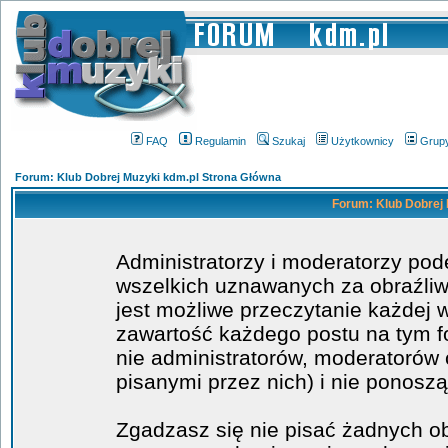
FAQ
Regulamin
Szukaj
Użytkownicy
Grup
Forum: Klub Dobrej Muzyki kdm.pl Strona Główna
Forum: Klub Dobrej 
Administratorzy i moderatorzy po
wszelkich uznawanych za obraźliwe
jest możliwe przeczytanie każdej 
zawartość każdego postu na tym fo
nie administratorów, moderatoró
pisanymi przez nich) i nie ponoszą
Zgadzasz się nie pisać żadnych o