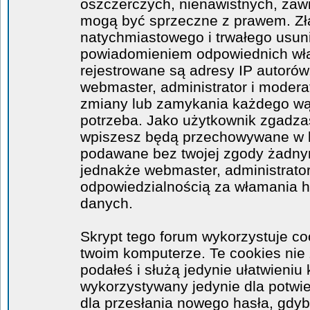
oszczerczych, nienawistnych, zawi
mogą być sprzeczne z prawem. Zł
natychmiastowego i trwałego usuni
powiadomieniem odpowiednich wła
rejestrowane są adresy IP autorów
webmaster, administrator i moder
zmiany lub zamykania każdego wątk
potrzeba. Jako użytkownik zgadzas
wpiszesz będą przechowywane w ba
podawane bez twojej zgody żadny
jednakże webmaster, administrator
odpowiedzialnością za włamania 
danych.
Skrypt tego forum wykorzystuje co
twoim komputerze. Te cookies nie 
podałeś i służą jedynie ułatwieniu 
wykorzystywany jedynie dla potwie
dla przesłania nowego hasła, gdyb