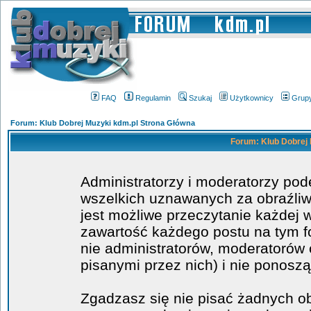
FAQ
Regulamin
Szukaj
Użytkownicy
Grup
Forum: Klub Dobrej Muzyki kdm.pl Strona Główna
Forum: Klub Dobrej 
Administratorzy i moderatorzy po
wszelkich uznawanych za obraźliwe
jest możliwe przeczytanie każdej 
zawartość każdego postu na tym fo
nie administratorów, moderatoró
pisanymi przez nich) i nie ponoszą
Zgadzasz się nie pisać żadnych o