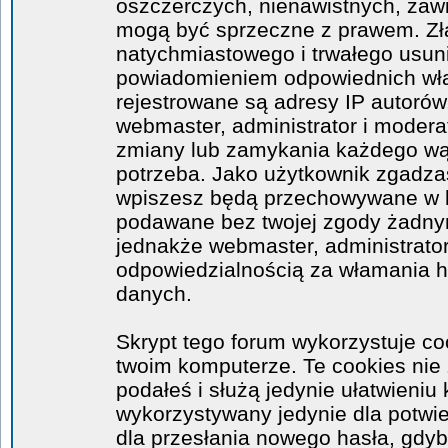
oszczerczych, nienawistnych, zawi
mogą być sprzeczne z prawem. Zł
natychmiastowego i trwałego usuni
powiadomieniem odpowiednich wła
rejestrowane są adresy IP autorów
webmaster, administrator i moder
zmiany lub zamykania każdego wątk
potrzeba. Jako użytkownik zgadzas
wpiszesz będą przechowywane w ba
podawane bez twojej zgody żadny
jednakże webmaster, administrator
odpowiedzialnością za włamania 
danych.
Skrypt tego forum wykorzystuje co
twoim komputerze. Te cookies nie 
podałeś i służą jedynie ułatwieniu 
wykorzystywany jedynie dla potwie
dla przesłania nowego hasła, gdyb