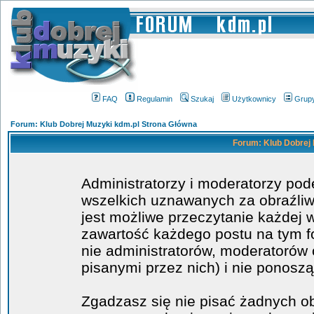
FAQ
Regulamin
Szukaj
Użytkownicy
Grup
Forum: Klub Dobrej Muzyki kdm.pl Strona Główna
Forum: Klub Dobrej 
Administratorzy i moderatorzy po
wszelkich uznawanych za obraźliwe
jest możliwe przeczytanie każdej 
zawartość każdego postu na tym fo
nie administratorów, moderatoró
pisanymi przez nich) i nie ponoszą
Zgadzasz się nie pisać żadnych o