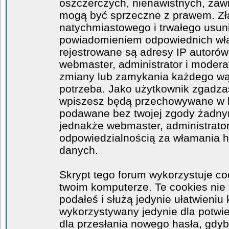
oszczerczych, nienawistnych, zawi
mogą być sprzeczne z prawem. Zł
natychmiastowego i trwałego usuni
powiadomieniem odpowiednich wła
rejestrowane są adresy IP autorów
webmaster, administrator i moder
zmiany lub zamykania każdego wątk
potrzeba. Jako użytkownik zgadzas
wpiszesz będą przechowywane w ba
podawane bez twojej zgody żadny
jednakże webmaster, administrator
odpowiedzialnością za włamania 
danych.
Skrypt tego forum wykorzystuje co
twoim komputerze. Te cookies nie 
podałeś i służą jedynie ułatwieniu 
wykorzystywany jedynie dla potwie
dla przesłania nowego hasła, gdyb