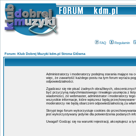
FAQ
Regulamin
Forum: Klub Dobrej Muzyki kdm.pl Strona Główna
Administratorzy i moderatorzy podejmą starania mające na c
więc, że zawartość każdego postu na tym forum wyraża poglą
odpowiedzialności.
Zgadzasz się nie pisać żadnych obraźliwych, obscenicznych
być przyczyną natychmiastowego i trwałego usunięcia z lis
wiadomości, że webmaster, administrator i moderatorzy tego
wszystkie informacje, które wpiszesz będą przechowywane w
moderatorzy nie będą obarczeni odpowiedzialnością za wła
Skrypt tego forum wykorzystuje cookies do przechowywania in
jest wykorzystywany jedynie dla potwierdzenia podanych info
Uwaga!! Godząc się na warunki rejestracji, akceptujesz a 