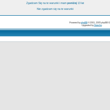
Zgadzam Się na te warunki i mam
poniżej
13 lat
Nie zgadzam się na te warunki
Powered by
phpBB
© 2001, 2005 phpBB G
Upgraded by
Grzecho