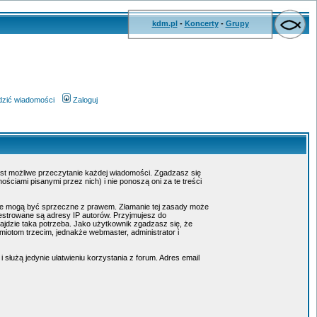
kdm.pl
-
Koncerty
-
Grupy
wdzić wiadomości
Zaloguj
jest możliwe przeczytanie każdej wiadomości. Zgadzasz się
ciami pisanymi przez nich) i nie ponoszą oni za te treści
tóre mogą być sprzeczne z prawem. Złamanie tej zasady może
estrowane są adresy IP autorów. Przyjmujesz do
ajdzie taka potrzeba. Jako użytkownik zgadzasz się, że
otom trzecim, jednakże webmaster, administrator i
służą jedynie ułatwieniu korzystania z forum. Adres email