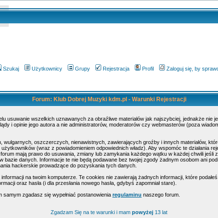
Szukaj
Użytkownicy
Grupy
Rejestracja
Profil
Zaloguj się, by spra
Forum: Klub Dobrej Muzyki kdm.pl - Warunki Rejestracji
elu usuwanie wszelkich uznawanych za obraźliwe materiałów jak najszybciej, jednakże nie 
dy i opinie jego autora a nie administratorów, moderatorów czy webmasterów (poza wiadomoś
, wulgarnych, oszczerczych, nienawistnych, zawierających groźby i innych materiałów, k
ty użytkowników (wraz z powiadomieniem odpowiednich władz). Aby wspomóc te działania rej
 forum mają prawo do usuwania, zmiany lub zamykania każdego wątku w każdej chwili jeśli z
 bazie danych. Informacje te nie będą podawane bez twojej zgody żadnym osobom ani podmi
mania hackerskie prowadzące do pozyskania tych danych.
formacji na twoim komputerze. Te cookies nie zawierają żadnych informacji, które podałeś i 
rmacji oraz hasła (i dla przesłania nowego hasła, gdybyś zapomniał stare).
tym samym zgadasz się wypełniać postanowienia
regulaminu
naszego forum.
Zgadzam Się na te warunki i mam
powyżej
13 lat