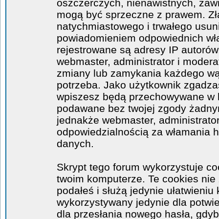
oszczerczych, nienawistnych, zawi
mogą być sprzeczne z prawem. Zł
natychmiastowego i trwałego usuni
powiadomieniem odpowiednich wła
rejestrowane są adresy IP autorów
webmaster, administrator i moder
zmiany lub zamykania każdego wątk
potrzeba. Jako użytkownik zgadzas
wpiszesz będą przechowywane w ba
podawane bez twojej zgody żadny
jednakże webmaster, administrator
odpowiedzialnością za włamania 
danych.
Skrypt tego forum wykorzystuje co
twoim komputerze. Te cookies nie 
podałeś i służą jedynie ułatwieniu 
wykorzystywany jedynie dla potwie
dla przesłania nowego hasła, gdyb