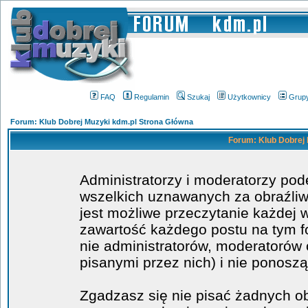
FAQ
Regulamin
Szukaj
Użytkownicy
Grup
Forum: Klub Dobrej Muzyki kdm.pl Strona Główna
Forum: Klub Dobrej 
Administratorzy i moderatorzy po
wszelkich uznawanych za obraźliwe
jest możliwe przeczytanie każdej 
zawartość każdego postu na tym fo
nie administratorów, moderatoró
pisanymi przez nich) i nie ponoszą
Zgadzasz się nie pisać żadnych o