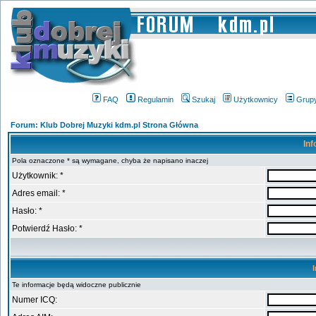
FAQ
Regulamin
Szukaj
Użytkownicy
Grup
Forum: Klub Dobrej Muzyki kdm.pl Strona Główna
Inf
Pola oznaczone * są wymagane, chyba że napisano inaczej
Użytkownik: *
Adres email: *
Hasło: *
Potwierdź Hasło: *
Te informacje będą widoczne publicznie
Numer ICQ: