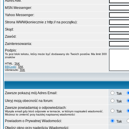
Adres AIM:
MSN Messenger:
Yahoo Messenger:
Strona WWW(koniecznie z http:// na początku):
Skąd:
Zawód:
Zainteresowania:
Podpis:
To jest blok tekstu, który może być dodawany do Twoich postów. Ma limit 300
znaków
HTML:
TAK
BBCode
:
TAK
Uśmieszki:
TAK
Zawsze pokazuj mój Adres Email:
Tak
Ukryj moją obecność na forum:
Tak
Zawsze powiadamiaj o odpowiedziach:
Tak
Wysyła email gdy ktoś odpowie w temacie, w którym napisałeś wiadomość.
Możesz to zmienić przy każdej napisanej wiadomości
Powiadom o Prywatnej Wiadomości:
Tak
Otwórz okno przy nadejściu Wiadomości: