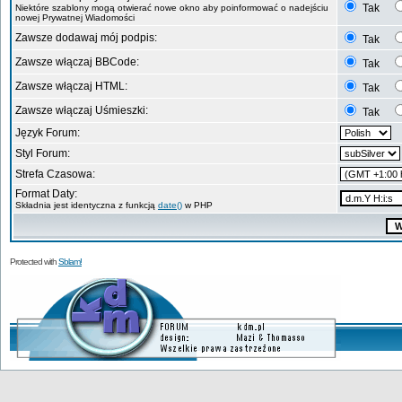
Tak
Niektóre szablony mogą otwierać nowe okno aby poinformować o nadejściu
nowej Prywatnej Wiadomości
Zawsze dodawaj mój podpis:
Tak
Zawsze włączaj BBCode:
Tak
Zawsze włączaj HTML:
Tak
Zawsze włączaj Uśmieszki:
Tak
Język Forum:
Styl Forum:
Strefa Czasowa:
Format Daty:
Składnia jest identyczna z funkcją
date()
w PHP
Protected with
Sblam!