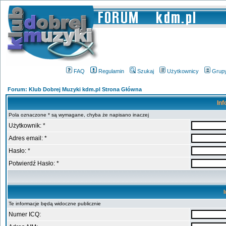
FAQ
Regulamin
Szukaj
Użytkownicy
Grup
Forum: Klub Dobrej Muzyki kdm.pl Strona Główna
Inf
Pola oznaczone * są wymagane, chyba że napisano inaczej
Użytkownik: *
Adres email: *
Hasło: *
Potwierdź Hasło: *
Te informacje będą widoczne publicznie
Numer ICQ: