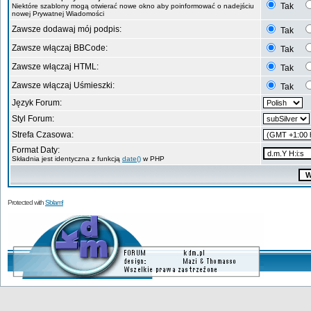
Tak
Niektóre szablony mogą otwierać nowe okno aby poinformować o nadejściu
nowej Prywatnej Wiadomości
Zawsze dodawaj mój podpis:
Tak
Zawsze włączaj BBCode:
Tak
Zawsze włączaj HTML:
Tak
Zawsze włączaj Uśmieszki:
Tak
Język Forum:
Styl Forum:
Strefa Czasowa:
Format Daty:
Składnia jest identyczna z funkcją
date()
w PHP
Protected with
Sblam!