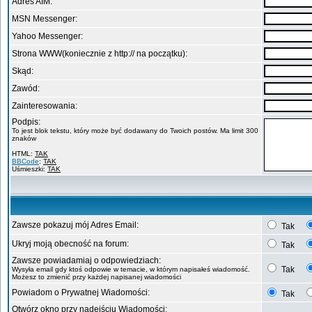
Adres AIM:
MSN Messenger:
Yahoo Messenger:
Strona WWW(koniecznie z http:// na początku):
Skąd:
Zawód:
Zainteresowania:
Podpis:
To jest blok tekstu, który może być dodawany do Twoich postów. Ma limit 300
znaków
HTML:
TAK
BBCode
:
TAK
Uśmieszki:
TAK
Zawsze pokazuj mój Adres Email:
Tak
Ukryj moją obecność na forum:
Tak
Zawsze powiadamiaj o odpowiedziach:
Tak
Wysyła email gdy ktoś odpowie w temacie, w którym napisałeś wiadomość.
Możesz to zmienić przy każdej napisanej wiadomości
Powiadom o Prywatnej Wiadomości:
Tak
Otwórz okno przy nadejściu Wiadomości: