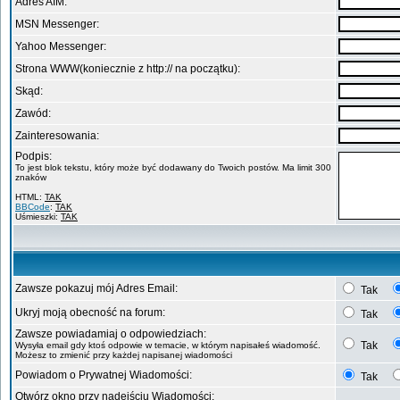
Adres AIM:
MSN Messenger:
Yahoo Messenger:
Strona WWW(koniecznie z http:// na początku):
Skąd:
Zawód:
Zainteresowania:
Podpis:
To jest blok tekstu, który może być dodawany do Twoich postów. Ma limit 300
znaków
HTML:
TAK
BBCode
:
TAK
Uśmieszki:
TAK
Zawsze pokazuj mój Adres Email:
Tak
Ukryj moją obecność na forum:
Tak
Zawsze powiadamiaj o odpowiedziach:
Tak
Wysyła email gdy ktoś odpowie w temacie, w którym napisałeś wiadomość.
Możesz to zmienić przy każdej napisanej wiadomości
Powiadom o Prywatnej Wiadomości:
Tak
Otwórz okno przy nadejściu Wiadomości: