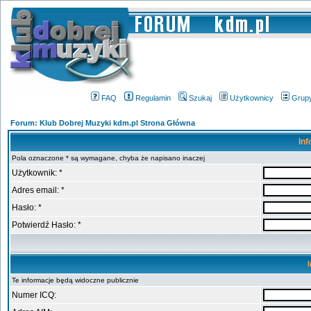
FAQ
Regulamin
Szukaj
Użytkownicy
Grup
Forum: Klub Dobrej Muzyki kdm.pl Strona Główna
Inf
Pola oznaczone * są wymagane, chyba że napisano inaczej
Użytkownik: *
Adres email: *
Hasło: *
Potwierdź Hasło: *
Te informacje będą widoczne publicznie
Numer ICQ: