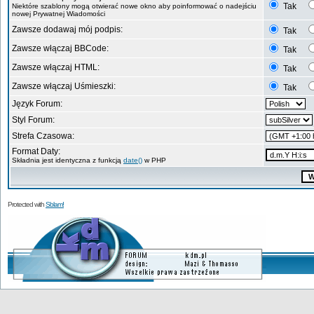
Tak
Niektóre szablony mogą otwierać nowe okno aby poinformować o nadejściu
nowej Prywatnej Wiadomości
Zawsze dodawaj mój podpis:
Tak
Zawsze włączaj BBCode:
Tak
Zawsze włączaj HTML:
Tak
Zawsze włączaj Uśmieszki:
Tak
Język Forum:
Styl Forum:
Strefa Czasowa:
Format Daty:
Składnia jest identyczna z funkcją
date()
w PHP
Protected with
Sblam!