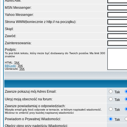
Adres AIM:
MSN Messenger:
Yahoo Messenger:
Strona WWW(koniecznie z http:// na początku):
Skąd:
Zawód:
Zainteresowania:
Podpis:
To jest blok tekstu, który może być dodawany do Twoich postów. Ma limit 300
znaków
HTML:
TAK
BBCode
:
TAK
Uśmieszki:
TAK
Zawsze pokazuj mój Adres Email:
Tak
Ukryj moją obecność na forum:
Tak
Zawsze powiadamiaj o odpowiedziach:
Tak
Wysyła email gdy ktoś odpowie w temacie, w którym napisałeś wiadomość.
Możesz to zmienić przy każdej napisanej wiadomości
Powiadom o Prywatnej Wiadomości:
Tak
Otwórz okno przy nadejściu Wiadomości: