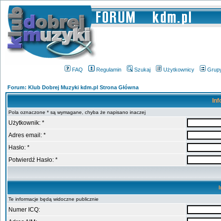
FAQ
Regulamin
Szukaj
Użytkownicy
Grup
Forum: Klub Dobrej Muzyki kdm.pl Strona Główna
Inf
Pola oznaczone * są wymagane, chyba że napisano inaczej
Użytkownik: *
Adres email: *
Hasło: *
Potwierdź Hasło: *
Te informacje będą widoczne publicznie
Numer ICQ: