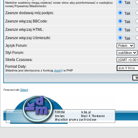
Tak
Niektóre szablony mogą otwierać nowe okno aby poinformować o nadejściu
nowej Prywatnej Wiadomości
Zawsze dodawaj mój podpis:
Tak
Zawsze włączaj BBCode:
Tak
Zawsze włączaj HTML:
Tak
Zawsze włączaj Uśmieszki:
Tak
Język Forum:
Styl Forum:
Strefa Czasowa:
Format Daty:
Składnia jest identyczna z funkcją
date()
w PHP
Protected with
Sblam!