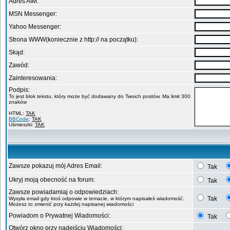
Adres AIM:
MSN Messenger:
Yahoo Messenger:
Strona WWW(koniecznie z http:// na początku):
Skąd:
Zawód:
Zainteresowania:
Podpis:
To jest blok tekstu, który może być dodawany do Twoich postów. Ma limit 300
znaków
HTML:
TAK
BBCode
:
TAK
Uśmieszki:
TAK
Zawsze pokazuj mój Adres Email:
Tak
Ukryj moją obecność na forum:
Tak
Zawsze powiadamiaj o odpowiedziach:
Tak
Wysyła email gdy ktoś odpowie w temacie, w którym napisałeś wiadomość.
Możesz to zmienić przy każdej napisanej wiadomości
Powiadom o Prywatnej Wiadomości:
Tak
Otwórz okno przy nadejściu Wiadomości: