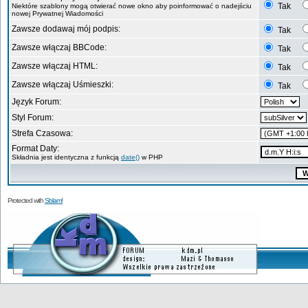
Tak
Niektóre szablony mogą otwierać nowe okno aby poinformować o nadejściu
nowej Prywatnej Wiadomości
Zawsze dodawaj mój podpis:
Tak
Zawsze włączaj BBCode:
Tak
Zawsze włączaj HTML:
Tak
Zawsze włączaj Uśmieszki:
Tak
Język Forum:
Styl Forum:
Strefa Czasowa:
Format Daty:
Składnia jest identyczna z funkcją
date()
w PHP
Protected with
Sblam!