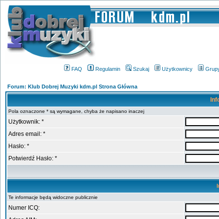
FAQ
Regulamin
Szukaj
Użytkownicy
Grup
Forum: Klub Dobrej Muzyki kdm.pl Strona Główna
Inf
Pola oznaczone * są wymagane, chyba że napisano inaczej
Użytkownik: *
Adres email: *
Hasło: *
Potwierdź Hasło: *
Te informacje będą widoczne publicznie
Numer ICQ: