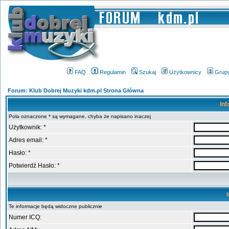
FAQ
Regulamin
Szukaj
Użytkownicy
Grup
Forum: Klub Dobrej Muzyki kdm.pl Strona Główna
Inf
Pola oznaczone * są wymagane, chyba że napisano inaczej
Użytkownik: *
Adres email: *
Hasło: *
Potwierdź Hasło: *
Te informacje będą widoczne publicznie
Numer ICQ: