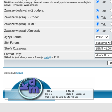
Tak
Niektóre szablony mogą otwierać nowe okno aby poinformować o nadejściu
nowej Prywatnej Wiadomości
Zawsze dodawaj mój podpis:
Tak
Zawsze włączaj BBCode:
Tak
Zawsze włączaj HTML:
Tak
Zawsze włączaj Uśmieszki:
Tak
Język Forum:
Styl Forum:
Strefa Czasowa:
Format Daty:
Składnia jest identyczna z funkcją
date()
w PHP
Protected with
Sblam!