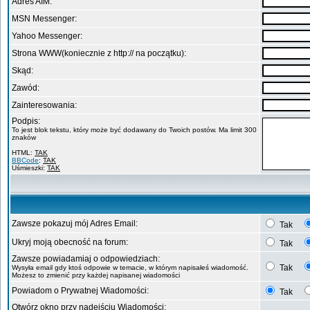
Adres AIM:
MSN Messenger:
Yahoo Messenger:
Strona WWW(koniecznie z http:// na początku):
Skąd:
Zawód:
Zainteresowania:
Podpis:
To jest blok tekstu, który może być dodawany do Twoich postów. Ma limit 300
znaków
HTML:
TAK
BBCode
:
TAK
Uśmieszki:
TAK
Zawsze pokazuj mój Adres Email:
Tak
Ukryj moją obecność na forum:
Tak
Zawsze powiadamiaj o odpowiedziach:
Tak
Wysyła email gdy ktoś odpowie w temacie, w którym napisałeś wiadomość.
Możesz to zmienić przy każdej napisanej wiadomości
Powiadom o Prywatnej Wiadomości:
Tak
Otwórz okno przy nadejściu Wiadomości: