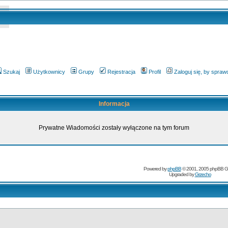
Szukaj
Użytkownicy
Grupy
Rejestracja
Profil
Zaloguj się, by spra
Informacja
Prywatne Wiadomości zostały wyłączone na tym forum
Powered by
phpBB
© 2001, 2005 phpBB G
Upgraded by
Grzecho