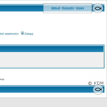
kdm.pl
-
Koncerty
-
Grupy
wdzić wiadomości
Zaloguj
roup