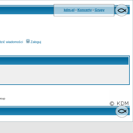
kdm.pl
-
Koncerty
-
Grupy
wdzić wiadomości
Zaloguj
roup