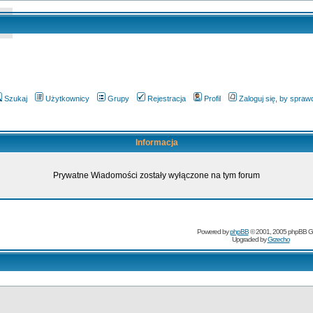
Szukaj
Użytkownicy
Grupy
Rejestracja
Profil
Zaloguj się, by spra
Informacja
Prywatne Wiadomości zostały wyłączone na tym forum
Powered by
phpBB
© 2001, 2005 phpBB G
Upgraded by
Grzecho