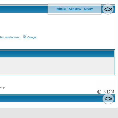
kdm.pl
-
Koncerty
-
Grupy
wdzić wiadomości
Zaloguj
roup