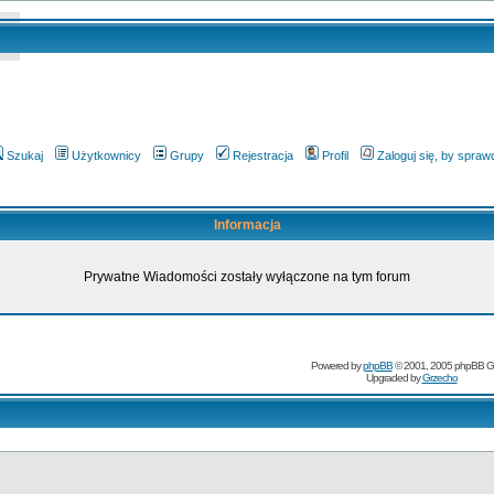
Szukaj
Użytkownicy
Grupy
Rejestracja
Profil
Zaloguj się, by spra
Informacja
Prywatne Wiadomości zostały wyłączone na tym forum
Powered by
phpBB
© 2001, 2005 phpBB G
Upgraded by
Grzecho