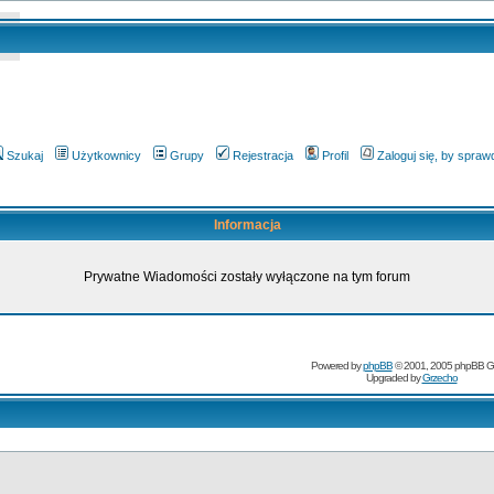
Szukaj
Użytkownicy
Grupy
Rejestracja
Profil
Zaloguj się, by spra
Informacja
Prywatne Wiadomości zostały wyłączone na tym forum
Powered by
phpBB
© 2001, 2005 phpBB G
Upgraded by
Grzecho