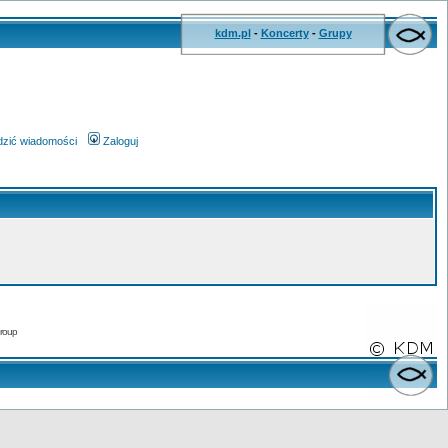
kdm.pl
-
Koncerty
-
Grupy
wdzić wiadomości
Zaloguj
roup