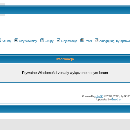
Szukaj
Użytkownicy
Grupy
Rejestracja
Profil
Zaloguj się, by spra
Informacja
Prywatne Wiadomości zostały wyłączone na tym forum
Powered by
phpBB
© 2001, 2005 phpBB G
Upgraded by
Grzecho