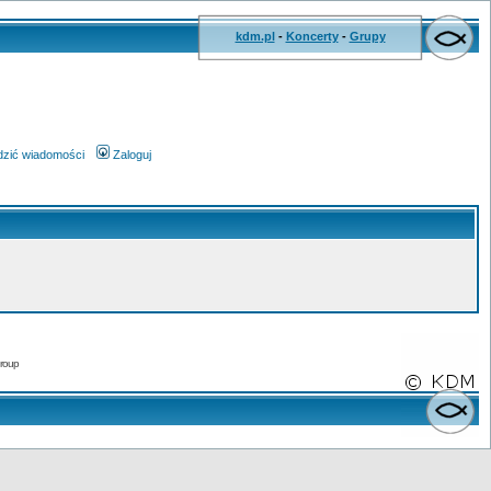
kdm.pl
-
Koncerty
-
Grupy
wdzić wiadomości
Zaloguj
roup