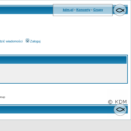
kdm.pl
-
Koncerty
-
Grupy
wdzić wiadomości
Zaloguj
roup