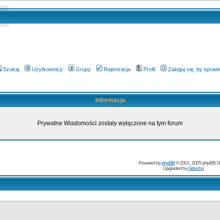
Szukaj
Użytkownicy
Grupy
Rejestracja
Profil
Zaloguj się, by spra
Informacja
Prywatne Wiadomości zostały wyłączone na tym forum
Powered by
phpBB
© 2001, 2005 phpBB G
Upgraded by
Grzecho