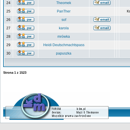
24
Theomek
25
PanTher
Kr
26
sof
27
karola
28
mrówka
29
Heidi Deutschmachtspass
30
papuszka
Strona
1
z
1523