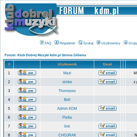
FAQ
Regulamin
Szukaj
Użytkownicy
Grup
Forum: Klub Dobrej Muzyki kdm.pl Strona Główna
#
Użytkownik
Email
1
Mazi
M
2
simke
z
3
Thomasso
4
Bidl
5
Admin KDM
6
Pietia
7
link
8
CHOJRAK
N