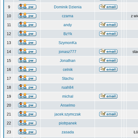
9
Dominik Dzienia
10
czarna
z wi
11
andy
12
BzYk
13
SzymonKa
14
jonasz777
sta
15
Jonathan
16
celnik
17
Stachu
18
ruah84
19
michal
20
Anselmo
21
jacek.szymczak
22
piotrpanek
23
zasada
Łó