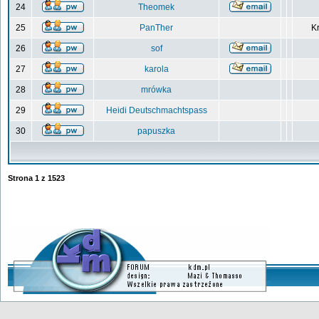
24
Theomek
25
PanTher
Kr
26
sof
27
karola
28
mrówka
29
Heidi Deutschmachtspass
30
papuszka
Strona
1
z
1523