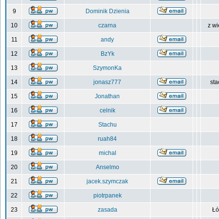
9
Dominik Dzienia
10
czarna
z wi
11
andy
12
BzYk
13
SzymonKa
14
jonasz777
sta
15
Jonathan
16
celnik
17
Stachu
18
ruah84
19
michal
20
Anselmo
21
jacek.szymczak
22
piotrpanek
23
zasada
Łó