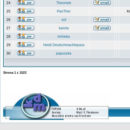
24
Theomek
25
PanTher
Kr
26
sof
27
karola
28
mrówka
29
Heidi Deutschmachtspass
30
papuszka
Strona
1
z
1523