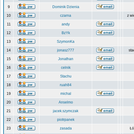
9
Dominik Dzienia
10
czarna
z wi
11
andy
12
BzYk
13
SzymonKa
14
jonasz777
sta
15
Jonathan
16
celnik
17
Stachu
18
ruah84
19
michal
20
Anselmo
21
jacek.szymczak
22
piotrpanek
23
zasada
Łó