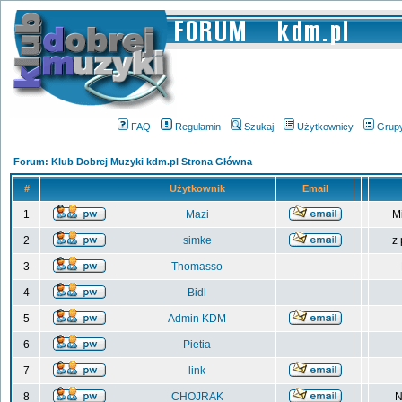
FAQ
Regulamin
Szukaj
Użytkownicy
Grup
Forum: Klub Dobrej Muzyki kdm.pl Strona Główna
#
Użytkownik
Email
1
Mazi
M
2
simke
z
3
Thomasso
4
Bidl
5
Admin KDM
6
Pietia
7
link
8
CHOJRAK
N