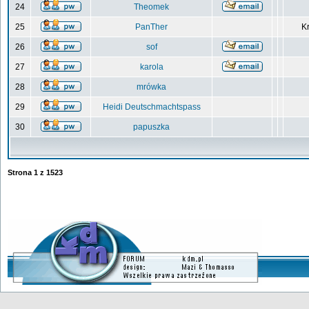
24
Theomek
25
PanTher
Kr
26
sof
27
karola
28
mrówka
29
Heidi Deutschmachtspass
30
papuszka
Strona
1
z
1523