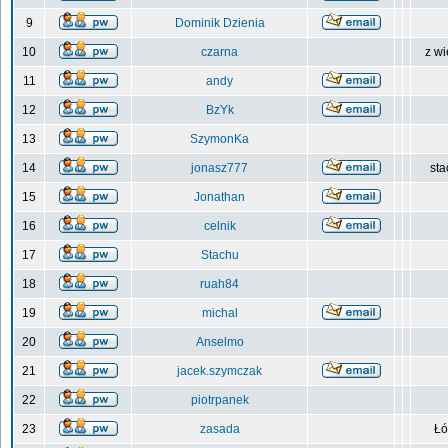
9
Dominik Dzienia
10
czarna
z wi
11
andy
12
BzYk
13
SzymonKa
14
jonasz777
sta
15
Jonathan
16
celnik
17
Stachu
18
ruah84
19
michal
20
Anselmo
21
jacek.szymczak
22
piotrpanek
23
zasada
Łó