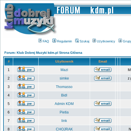
FAQ
Regulamin
Szukaj
Użytkownicy
Grup
Forum: Klub Dobrej Muzyki kdm.pl Strona Główna
#
Użytkownik
Email
1
Mazi
M
2
simke
z
3
Thomasso
4
Bidl
5
Admin KDM
6
Pietia
7
link
8
CHOJRAK
N