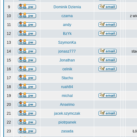
9
Dominik Dzienia
10
czarna
z wi
11
andy
12
BzYk
13
SzymonKa
14
jonasz777
sta
15
Jonathan
16
celnik
17
Stachu
18
ruah84
19
michal
20
Anselmo
21
jacek.szymczak
22
piotrpanek
23
zasada
Łó