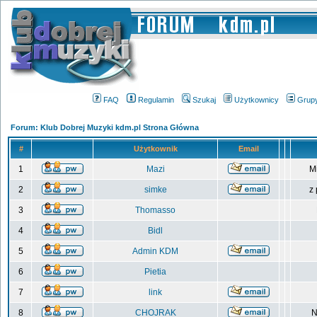
FAQ
Regulamin
Szukaj
Użytkownicy
Grup
Forum: Klub Dobrej Muzyki kdm.pl Strona Główna
#
Użytkownik
Email
1
Mazi
M
2
simke
z
3
Thomasso
4
Bidl
5
Admin KDM
6
Pietia
7
link
8
CHOJRAK
N