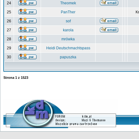
24
Theomek
25
PanTher
Kr
26
sof
27
karola
28
mrówka
29
Heidi Deutschmachtspass
30
papuszka
Strona
1
z
1523