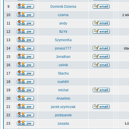
9
Dominik Dzienia
10
czarna
z wi
11
andy
12
BzYk
13
SzymonKa
14
jonasz777
sta
15
Jonathan
16
celnik
17
Stachu
18
ruah84
19
michal
20
Anselmo
21
jacek.szymczak
22
piotrpanek
23
zasada
Łó