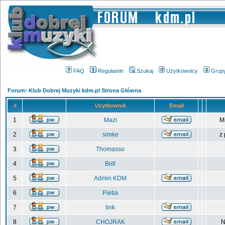
FAQ
Regulamin
Szukaj
Użytkownicy
Grup
Forum: Klub Dobrej Muzyki kdm.pl Strona Główna
#
Użytkownik
Email
1
Mazi
M
2
simke
z
3
Thomasso
4
Bidl
5
Admin KDM
6
Pietia
7
link
8
CHOJRAK
N