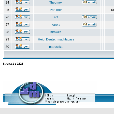
24
Theomek
25
PanTher
Kr
26
sof
27
karola
28
mrówka
29
Heidi Deutschmachtspass
30
papuszka
Strona
1
z
1523