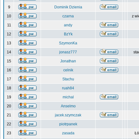
9
Dominik Dzienia
10
czarna
z wi
11
andy
12
BzYk
13
SzymonKa
14
jonasz777
sta
15
Jonathan
16
celnik
17
Stachu
18
ruah84
19
michal
20
Anselmo
21
jacek.szymczak
22
piotrpanek
23
zasada
Łó