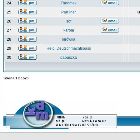
24
Theomek
25
PanTher
Kr
26
sof
27
karola
28
mrówka
29
Heidi Deutschmachtspass
30
papuszka
Strona
1
z
1523