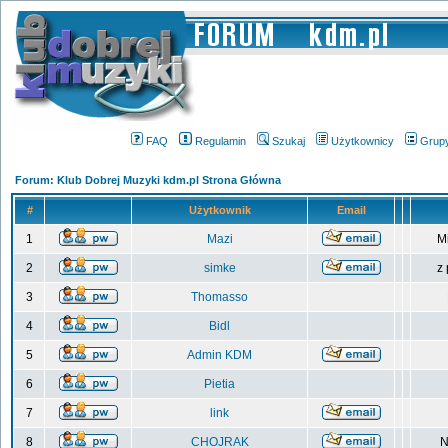
FAQ
Regulamin
Szukaj
Użytkownicy
Grup
Forum: Klub Dobrej Muzyki kdm.pl Strona Główna
#
Użytkownik
Email
1
Mazi
M
2
simke
z
3
Thomasso
4
Bidl
5
Admin KDM
6
Pietia
7
link
8
CHOJRAK
N