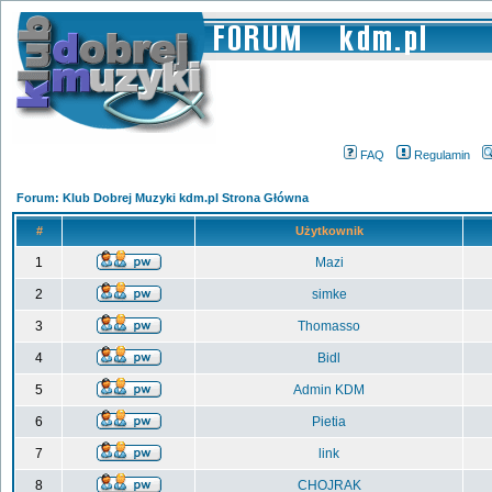
FAQ
Regulamin
Forum: Klub Dobrej Muzyki kdm.pl Strona Główna
#
Użytkownik
1
Mazi
2
simke
3
Thomasso
4
Bidl
5
Admin KDM
6
Pietia
7
link
8
CHOJRAK