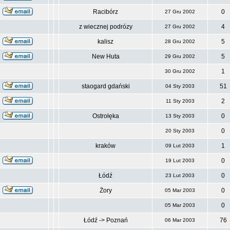
Racibórz
0
27 Gru 2002
z wiecznej podrózy
4
27 Gru 2002
kalisz
5
28 Gru 2002
New Huta
5
29 Gru 2002
1
30 Gru 2002
staogard gdański
51
04 Sty 2003
2
11 Sty 2003
Ostrołęka
0
13 Sty 2003
0
20 Sty 2003
kraków
1
09 Lut 2003
0
19 Lut 2003
Łódź
0
23 Lut 2003
Żory
0
05 Mar 2003
0
05 Mar 2003
Łódź -> Poznań
76
06 Mar 2003