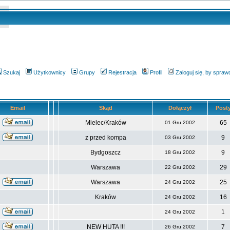
Szukaj
Użytkownicy
Grupy
Rejestracja
Profil
Zaloguj się, by spra
Email
Skąd
Dołączył
Post
Mielec/Kraków
65
01 Gru 2002
z przed kompa
9
03 Gru 2002
Bydgoszcz
9
18 Gru 2002
Warszawa
29
22 Gru 2002
Warszawa
25
24 Gru 2002
Kraków
16
24 Gru 2002
1
24 Gru 2002
NEW HUTA !!!
7
26 Gru 2002