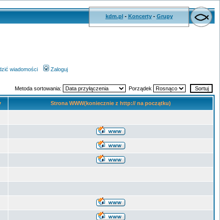
kdm.pl
-
Koncerty
-
Grupy
wdzić wiadomości
Zaloguj
Metoda sortowania:
Porządek
y
Strona WWW(koniecznie z http:// na początku)