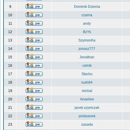
9
Dominik Dzienia
10
czarna
11
andy
12
BzYk
13
SzymonKa
14
jonasz777
15
Jonathan
16
celnik
17
Stachu
18
ruah84
19
michal
20
Anselmo
21
jacek.szymczak
22
piotrpanek
23
zasada