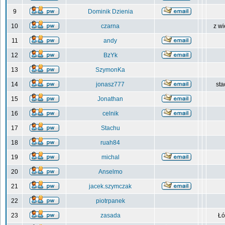
9
Dominik Dzienia
10
czarna
z wi
11
andy
12
BzYk
13
SzymonKa
14
jonasz777
sta
15
Jonathan
16
celnik
17
Stachu
18
ruah84
19
michal
20
Anselmo
21
jacek.szymczak
22
piotrpanek
23
zasada
Łó