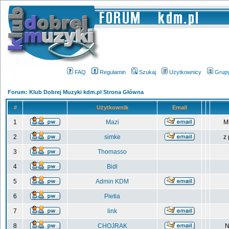
FAQ
Regulamin
Szukaj
Użytkownicy
Grup
Forum: Klub Dobrej Muzyki kdm.pl Strona Główna
#
Użytkownik
Email
1
Mazi
M
2
simke
z
3
Thomasso
4
Bidl
5
Admin KDM
6
Pietia
7
link
8
CHOJRAK
N