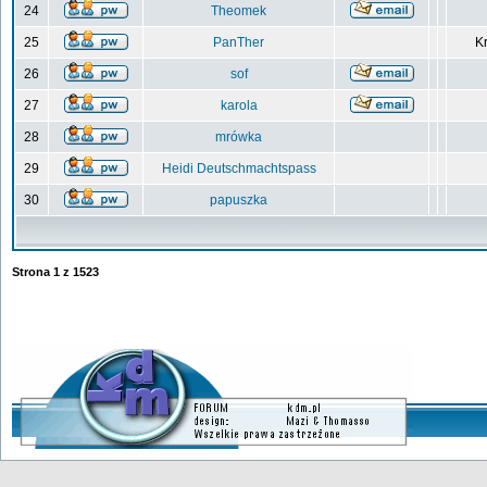
24
Theomek
25
PanTher
Kr
26
sof
27
karola
28
mrówka
29
Heidi Deutschmachtspass
30
papuszka
Strona
1
z
1523