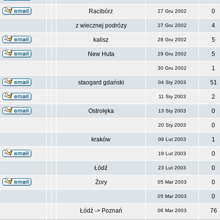
Racibórz
0
27 Gru 2002
z wiecznej podrózy
4
27 Gru 2002
kalisz
5
28 Gru 2002
New Huta
5
29 Gru 2002
1
30 Gru 2002
staogard gdański
51
04 Sty 2003
2
11 Sty 2003
Ostrołęka
0
13 Sty 2003
0
20 Sty 2003
kraków
1
09 Lut 2003
0
19 Lut 2003
Łódź
0
23 Lut 2003
Żory
0
05 Mar 2003
0
05 Mar 2003
Łódź -> Poznań
76
06 Mar 2003