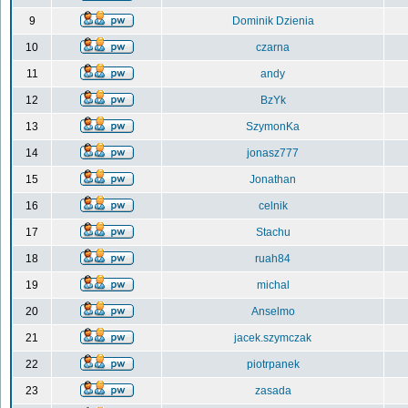
9
Dominik Dzienia
10
czarna
11
andy
12
BzYk
13
SzymonKa
14
jonasz777
15
Jonathan
16
celnik
17
Stachu
18
ruah84
19
michal
20
Anselmo
21
jacek.szymczak
22
piotrpanek
23
zasada