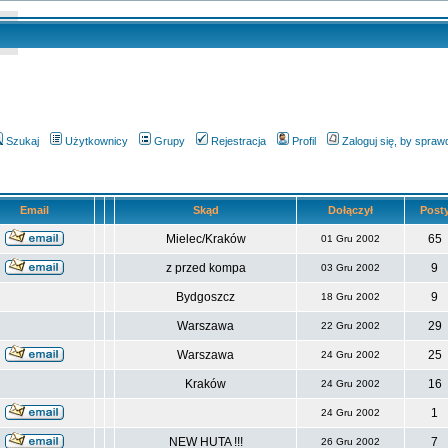
Szukaj
Użytkownicy
Grupy
Rejestracja
Profil
Zaloguj się, by spra
Email
Skąd
Dołączył
Post
Mielec/Kraków
65
01 Gru 2002
z przed kompa
9
03 Gru 2002
Bydgoszcz
9
18 Gru 2002
Warszawa
29
22 Gru 2002
Warszawa
25
24 Gru 2002
Kraków
16
24 Gru 2002
1
24 Gru 2002
NEW HUTA !!!
7
26 Gru 2002