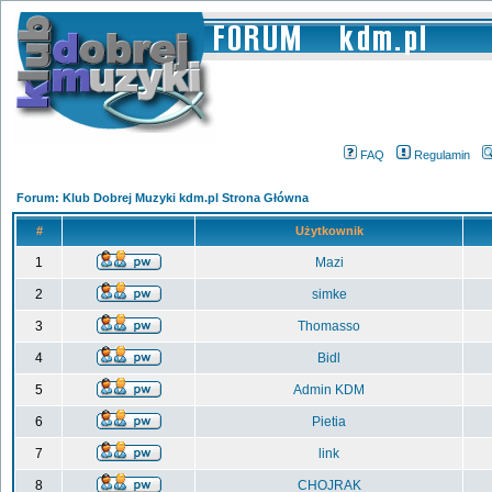
FAQ
Regulamin
Forum: Klub Dobrej Muzyki kdm.pl Strona Główna
#
Użytkownik
1
Mazi
2
simke
3
Thomasso
4
Bidl
5
Admin KDM
6
Pietia
7
link
8
CHOJRAK