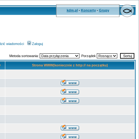
kdm.pl
-
Koncerty
-
Grupy
wdzić wiadomości
Zaloguj
Metoda sortowania:
Porządek
y
Strona WWW(koniecznie z http:// na początku)