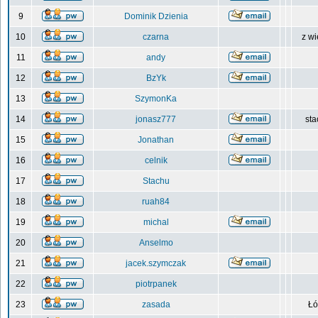
9
Dominik Dzienia
10
czarna
z wi
11
andy
12
BzYk
13
SzymonKa
14
jonasz777
sta
15
Jonathan
16
celnik
17
Stachu
18
ruah84
19
michal
20
Anselmo
21
jacek.szymczak
22
piotrpanek
23
zasada
Łó