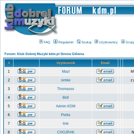
FAQ
Regulamin
Szukaj
Użytkownicy
Grup
Forum: Klub Dobrej Muzyki kdm.pl Strona Główna
#
Użytkownik
Email
1
Mazi
M
2
simke
z
3
Thomasso
4
Bidl
5
Admin KDM
6
Pietia
7
link
8
CHOJRAK
N