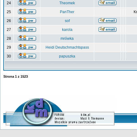
24
Theomek
25
PanTher
Kr
26
sof
27
karola
28
mrówka
29
Heidi Deutschmachtspass
30
papuszka
Strona
1
z
1523