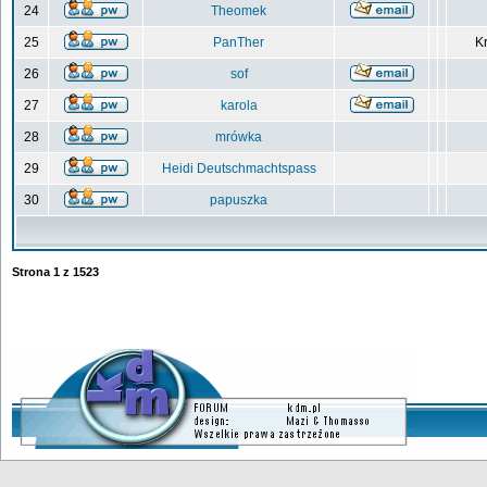
24
Theomek
25
PanTher
Kr
26
sof
27
karola
28
mrówka
29
Heidi Deutschmachtspass
30
papuszka
Strona
1
z
1523