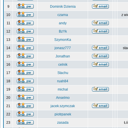
9
Dominik Dzienia
10
czarna
z wi
11
andy
12
BzYk
13
SzymonKa
14
jonasz777
sta
15
Jonathan
16
celnik
17
Stachu
18
ruah84
19
michal
20
Anselmo
21
jacek.szymczak
22
piotrpanek
23
zasada
Łó