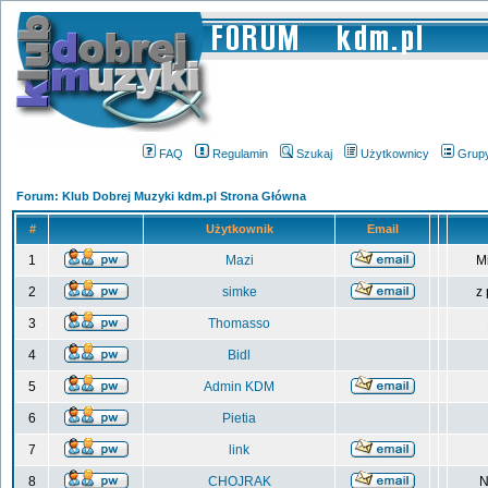
FAQ
Regulamin
Szukaj
Użytkownicy
Grup
Forum: Klub Dobrej Muzyki kdm.pl Strona Główna
#
Użytkownik
Email
1
Mazi
M
2
simke
z
3
Thomasso
4
Bidl
5
Admin KDM
6
Pietia
7
link
8
CHOJRAK
N