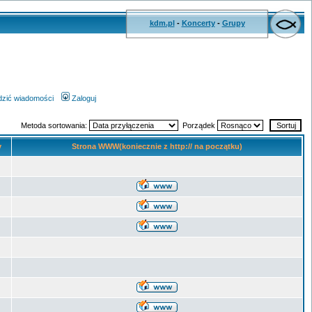
kdm.pl
-
Koncerty
-
Grupy
wdzić wiadomości
Zaloguj
Metoda sortowania:
Porządek
y
Strona WWW(koniecznie z http:// na początku)