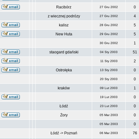
Racibórz
0
27 Gru 2002
z wiecznej podrózy
4
27 Gru 2002
kalisz
5
28 Gru 2002
New Huta
5
29 Gru 2002
1
30 Gru 2002
staogard gdański
51
04 Sty 2003
2
11 Sty 2003
Ostrołęka
0
13 Sty 2003
0
20 Sty 2003
kraków
1
09 Lut 2003
0
19 Lut 2003
Łódź
0
23 Lut 2003
Żory
0
05 Mar 2003
0
05 Mar 2003
Łódź -> Poznań
76
06 Mar 2003