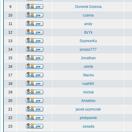
9
Dominik Dzienia
10
czarna
11
andy
12
BzYk
13
SzymonKa
14
jonasz777
15
Jonathan
16
celnik
17
Stachu
18
ruah84
19
michal
20
Anselmo
21
jacek.szymczak
22
piotrpanek
23
zasada