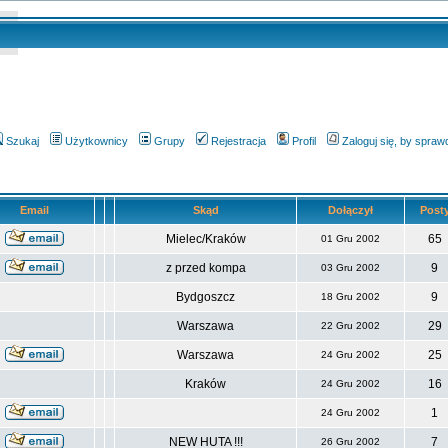
Szukaj
Użytkownicy
Grupy
Rejestracja
Profil
Zaloguj się, by spra
Email
Skąd
Dołączył
Post
Mielec/Kraków
65
01 Gru 2002
z przed kompa
9
03 Gru 2002
Bydgoszcz
9
18 Gru 2002
Warszawa
29
22 Gru 2002
Warszawa
25
24 Gru 2002
Kraków
16
24 Gru 2002
1
24 Gru 2002
NEW HUTA !!!
7
26 Gru 2002