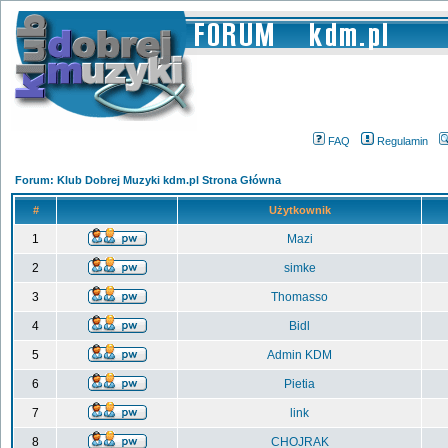
FAQ
Regulamin
Forum: Klub Dobrej Muzyki kdm.pl Strona Główna
#
Użytkownik
1
Mazi
2
simke
3
Thomasso
4
Bidl
5
Admin KDM
6
Pietia
7
link
8
CHOJRAK