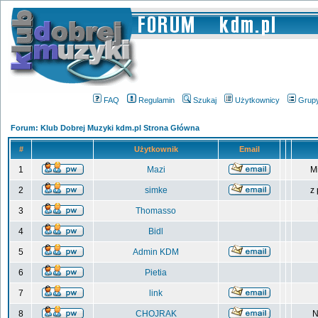
FAQ
Regulamin
Szukaj
Użytkownicy
Grup
Forum: Klub Dobrej Muzyki kdm.pl Strona Główna
#
Użytkownik
Email
1
Mazi
M
2
simke
z
3
Thomasso
4
Bidl
5
Admin KDM
6
Pietia
7
link
8
CHOJRAK
N