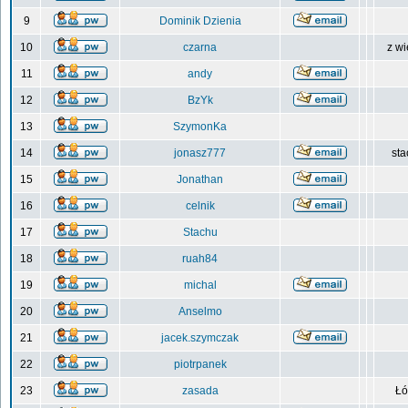
9
Dominik Dzienia
10
czarna
z wi
11
andy
12
BzYk
13
SzymonKa
14
jonasz777
sta
15
Jonathan
16
celnik
17
Stachu
18
ruah84
19
michal
20
Anselmo
21
jacek.szymczak
22
piotrpanek
23
zasada
Łó