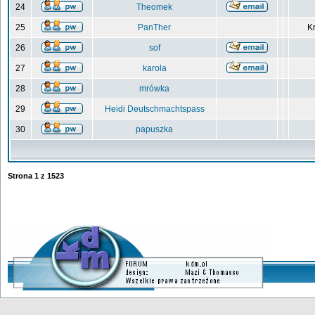
24
Theomek
25
PanTher
Kr
26
sof
27
karola
28
mrówka
29
Heidi Deutschmachtspass
30
papuszka
Strona
1
z
1523