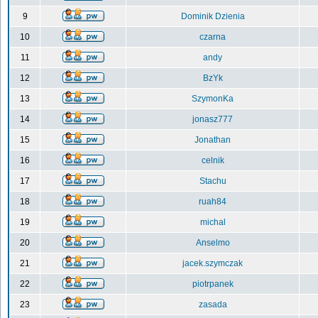
9
Dominik Dzienia
10
czarna
11
andy
12
BzYk
13
SzymonKa
14
jonasz777
15
Jonathan
16
celnik
17
Stachu
18
ruah84
19
michal
20
Anselmo
21
jacek.szymczak
22
piotrpanek
23
zasada