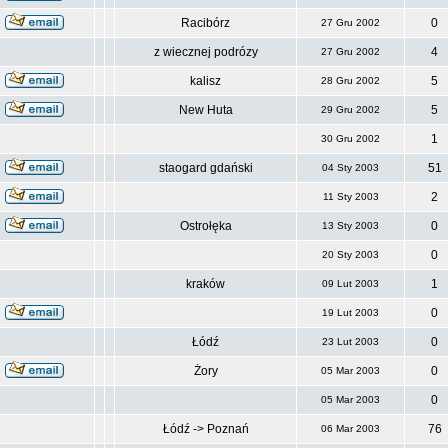
Racibórz
0
27 Gru 2002
z wiecznej podrózy
4
27 Gru 2002
kalisz
5
28 Gru 2002
New Huta
5
29 Gru 2002
1
30 Gru 2002
staogard gdański
51
04 Sty 2003
2
11 Sty 2003
Ostrołęka
0
13 Sty 2003
0
20 Sty 2003
kraków
1
09 Lut 2003
0
19 Lut 2003
Łódź
0
23 Lut 2003
Żory
0
05 Mar 2003
0
05 Mar 2003
Łódź -> Poznań
76
06 Mar 2003