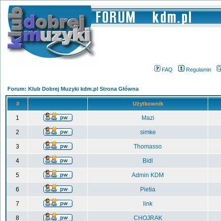
FAQ
Regulamin
Forum: Klub Dobrej Muzyki kdm.pl Strona Główna
#
Użytkownik
1
Mazi
2
simke
3
Thomasso
4
Bidl
5
Admin KDM
6
Pietia
7
link
8
CHOJRAK