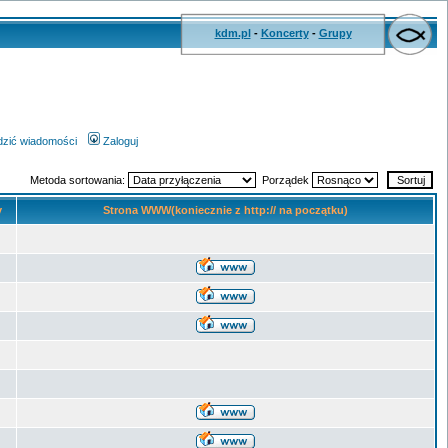
kdm.pl
-
Koncerty
-
Grupy
wdzić wiadomości
Zaloguj
Metoda sortowania:
Porządek
y
Strona WWW(koniecznie z http:// na początku)