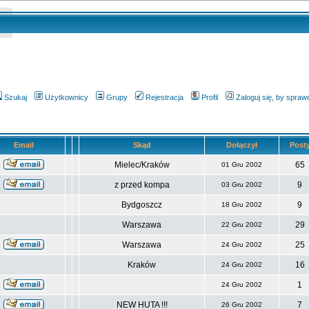
Szukaj
Użytkownicy
Grupy
Rejestracja
Profil
Zaloguj się, by spra
Email
Skąd
Dołączył
Post
Mielec/Kraków
65
01 Gru 2002
z przed kompa
9
03 Gru 2002
Bydgoszcz
9
18 Gru 2002
Warszawa
29
22 Gru 2002
Warszawa
25
24 Gru 2002
Kraków
16
24 Gru 2002
1
24 Gru 2002
NEW HUTA !!!
7
26 Gru 2002