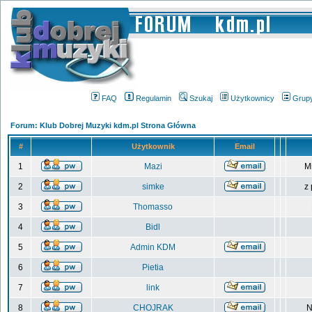
FAQ
Regulamin
Szukaj
Użytkownicy
Grup
Forum: Klub Dobrej Muzyki kdm.pl Strona Główna
#
Użytkownik
Email
1
Mazi
M
2
simke
z
3
Thomasso
4
Bidl
5
Admin KDM
6
Pietia
7
link
8
CHOJRAK
N