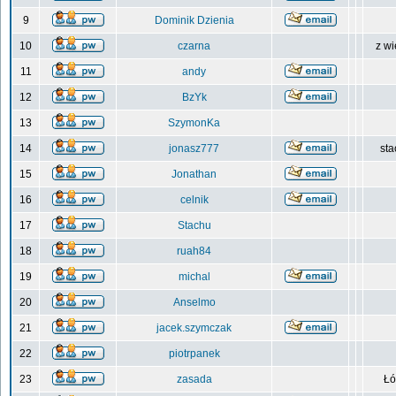
9
Dominik Dzienia
10
czarna
z wi
11
andy
12
BzYk
13
SzymonKa
14
jonasz777
sta
15
Jonathan
16
celnik
17
Stachu
18
ruah84
19
michal
20
Anselmo
21
jacek.szymczak
22
piotrpanek
23
zasada
Łó