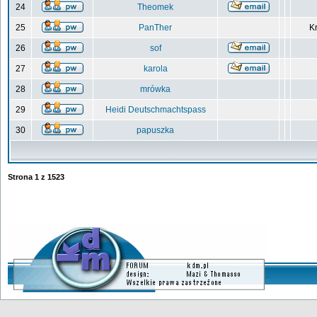
24
Theomek
25
PanTher
Kr
26
sof
27
karola
28
mrówka
29
Heidi Deutschmachtspass
30
papuszka
Strona
1
z
1523