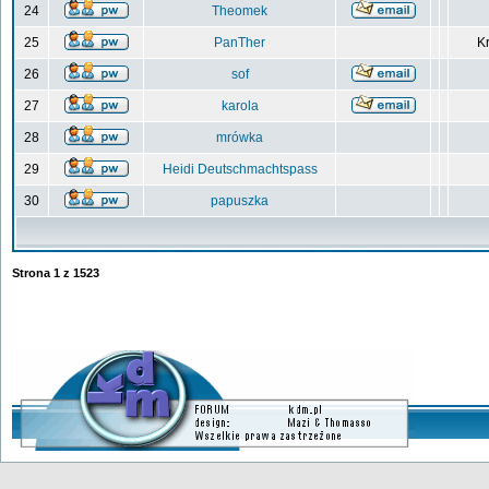
24
Theomek
25
PanTher
Kr
26
sof
27
karola
28
mrówka
29
Heidi Deutschmachtspass
30
papuszka
Strona
1
z
1523