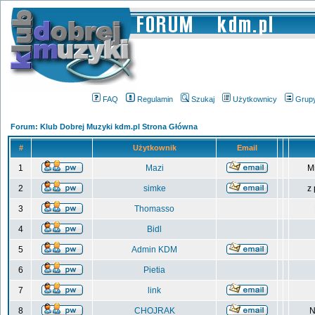
FAQ
Regulamin
Szukaj
Użytkownicy
Grup
Forum: Klub Dobrej Muzyki kdm.pl Strona Główna
#
Użytkownik
Email
1
Mazi
M
2
simke
z
3
Thomasso
4
Bidl
5
Admin KDM
6
Pietia
7
link
8
CHOJRAK
N