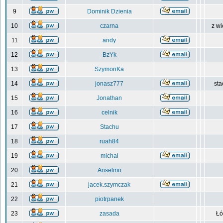
9
Dominik Dzienia
10
czarna
z wi
11
andy
12
BzYk
13
SzymonKa
14
jonasz777
sta
15
Jonathan
16
celnik
17
Stachu
18
ruah84
19
michal
20
Anselmo
21
jacek.szymczak
22
piotrpanek
23
zasada
Łó