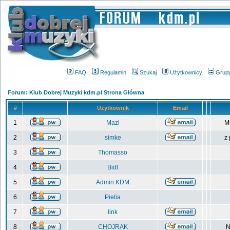
FAQ
Regulamin
Szukaj
Użytkownicy
Grup
Forum: Klub Dobrej Muzyki kdm.pl Strona Główna
#
Użytkownik
Email
1
Mazi
M
2
simke
z
3
Thomasso
4
Bidl
5
Admin KDM
6
Pietia
7
link
8
CHOJRAK
N