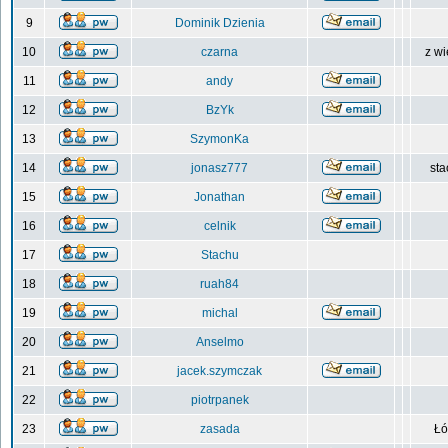
9
Dominik Dzienia
10
czarna
z wi
11
andy
12
BzYk
13
SzymonKa
14
jonasz777
sta
15
Jonathan
16
celnik
17
Stachu
18
ruah84
19
michal
20
Anselmo
21
jacek.szymczak
22
piotrpanek
23
zasada
Łó