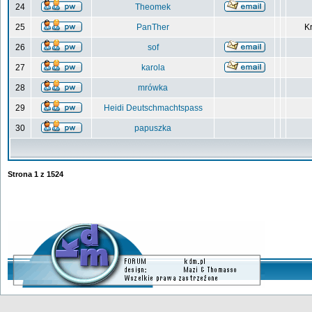
24
Theomek
25
PanTher
Kr
26
sof
27
karola
28
mrówka
29
Heidi Deutschmachtspass
30
papuszka
Strona
1
z
1524