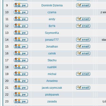
9
Dominik Dzienia
10
czarna
z wi
11
andy
12
BzYk
13
SzymonKa
14
jonasz777
sta
15
Jonathan
16
celnik
17
Stachu
18
ruah84
19
michal
20
Anselmo
21
jacek.szymczak
22
piotrpanek
23
zasada
Łó