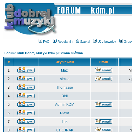
FAQ
Regulamin
Szukaj
Użytkownicy
Grup
Forum: Klub Dobrej Muzyki kdm.pl Strona Główna
#
Użytkownik
Email
1
Mazi
M
2
simke
z
3
Thomasso
4
Bidl
5
Admin KDM
6
Pietia
7
link
8
CHOJRAK
N