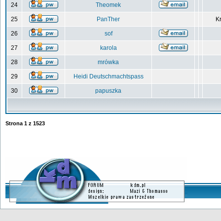
24
Theomek
25
PanTher
Kr
26
sof
27
karola
28
mrówka
29
Heidi Deutschmachtspass
30
papuszka
Strona
1
z
1523