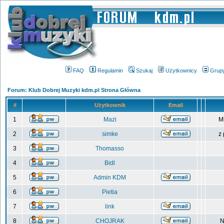
FAQ
Regulamin
Szukaj
Użytkownicy
Grup
Forum: Klub Dobrej Muzyki kdm.pl Strona Główna
#
Użytkownik
Email
1
Mazi
M
2
simke
z
3
Thomasso
4
Bidl
5
Admin KDM
6
Pietia
7
link
8
CHOJRAK
N