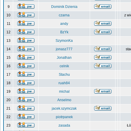
9
Dominik Dzienia
10
czarna
z wi
11
andy
12
BzYk
13
SzymonKa
14
jonasz777
sta
15
Jonathan
16
celnik
17
Stachu
18
ruah84
19
michal
20
Anselmo
21
jacek.szymczak
22
piotrpanek
23
zasada
Łó