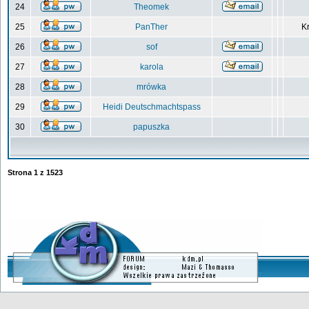
24
Theomek
25
PanTher
Kr
26
sof
27
karola
28
mrówka
29
Heidi Deutschmachtspass
30
papuszka
Strona
1
z
1523