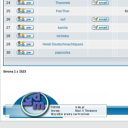
24
Theomek
25
PanTher
Kr
26
sof
27
karola
28
mrówka
29
Heidi Deutschmachtspass
30
papuszka
Strona
1
z
1523