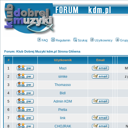
FAQ
Regulamin
Szukaj
Użytkownicy
Grup
Forum: Klub Dobrej Muzyki kdm.pl Strona Główna
#
Użytkownik
Email
1
Mazi
M
2
simke
z
3
Thomasso
4
Bidl
5
Admin KDM
6
Pietia
7
link
8
CHOJRAK
N