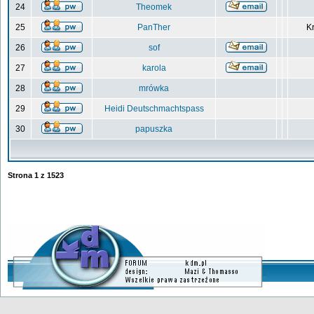
24
Theomek
25
PanTher
Kr
26
sof
27
karola
28
mrówka
29
Heidi Deutschmachtspass
30
papuszka
Strona
1
z
1523