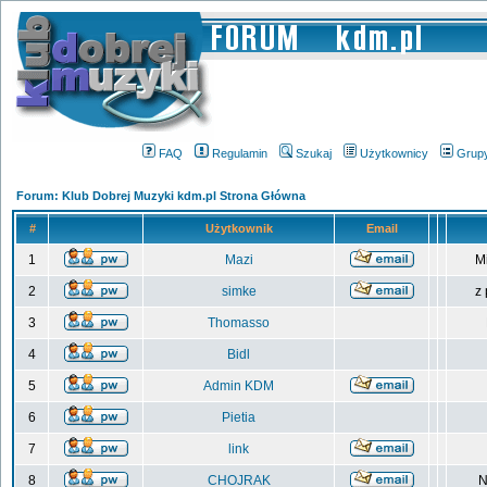
FAQ
Regulamin
Szukaj
Użytkownicy
Grup
Forum: Klub Dobrej Muzyki kdm.pl Strona Główna
#
Użytkownik
Email
1
Mazi
M
2
simke
z
3
Thomasso
4
Bidl
5
Admin KDM
6
Pietia
7
link
8
CHOJRAK
N