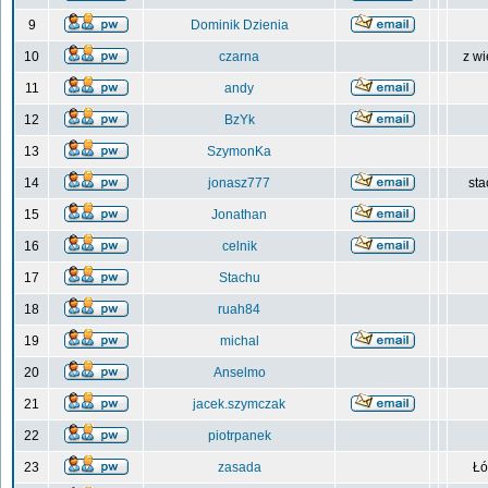
9
Dominik Dzienia
10
czarna
z wi
11
andy
12
BzYk
13
SzymonKa
14
jonasz777
sta
15
Jonathan
16
celnik
17
Stachu
18
ruah84
19
michal
20
Anselmo
21
jacek.szymczak
22
piotrpanek
23
zasada
Łó