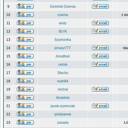
9
Dominik Dzienia
10
czarna
z wi
11
andy
12
BzYk
13
SzymonKa
14
jonasz777
sta
15
Jonathan
16
celnik
17
Stachu
18
ruah84
19
michal
20
Anselmo
21
jacek.szymczak
22
piotrpanek
23
zasada
Łó