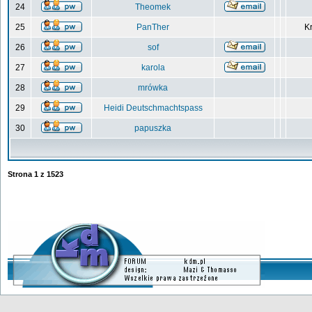
24
Theomek
25
PanTher
Kr
26
sof
27
karola
28
mrówka
29
Heidi Deutschmachtspass
30
papuszka
Strona
1
z
1523