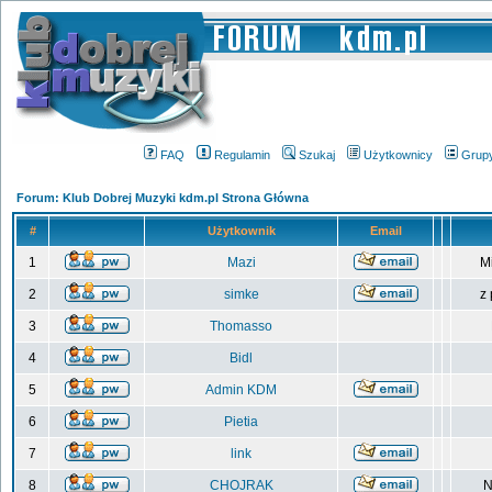
FAQ
Regulamin
Szukaj
Użytkownicy
Grup
Forum: Klub Dobrej Muzyki kdm.pl Strona Główna
#
Użytkownik
Email
1
Mazi
M
2
simke
z
3
Thomasso
4
Bidl
5
Admin KDM
6
Pietia
7
link
8
CHOJRAK
N