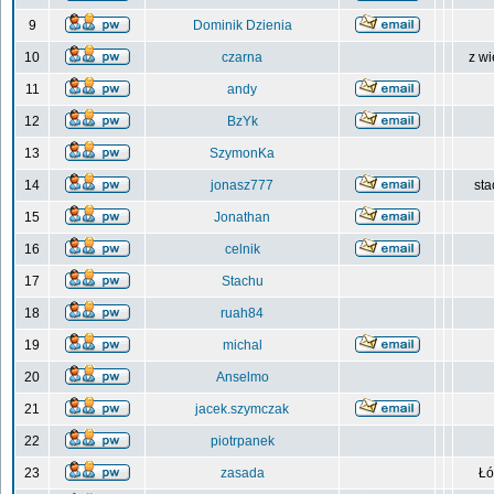
9
Dominik Dzienia
10
czarna
z wi
11
andy
12
BzYk
13
SzymonKa
14
jonasz777
sta
15
Jonathan
16
celnik
17
Stachu
18
ruah84
19
michal
20
Anselmo
21
jacek.szymczak
22
piotrpanek
23
zasada
Łó