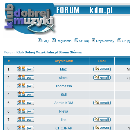
FAQ
Regulamin
Szukaj
Użytkownicy
Grup
Forum: Klub Dobrej Muzyki kdm.pl Strona Główna
#
Użytkownik
Email
1
Mazi
M
2
simke
z
3
Thomasso
4
Bidl
5
Admin KDM
6
Pietia
7
link
8
CHOJRAK
N