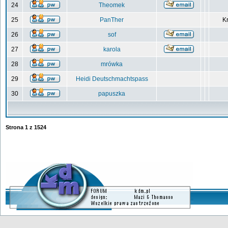
24
Theomek
25
PanTher
Kr
26
sof
27
karola
28
mrówka
29
Heidi Deutschmachtspass
30
papuszka
Strona
1
z
1524