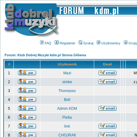
FAQ
Regulamin
Szukaj
Użytkownicy
Grup
Forum: Klub Dobrej Muzyki kdm.pl Strona Główna
#
Użytkownik
Email
1
Mazi
M
2
simke
z
3
Thomasso
4
Bidl
5
Admin KDM
6
Pietia
7
link
8
CHOJRAK
N