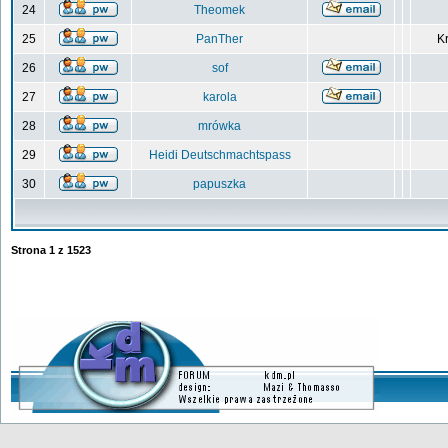
24
Theomek
25
PanTher
Kr
26
sof
27
karola
28
mrówka
29
Heidi Deutschmachtspass
30
papuszka
Strona
1
z
1523