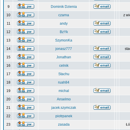
9
Dominik Dzienia
10
czarna
z wi
11
andy
12
BzYk
13
SzymonKa
14
jonasz777
sta
15
Jonathan
16
celnik
17
Stachu
18
ruah84
19
michal
20
Anselmo
21
jacek.szymczak
22
piotrpanek
23
zasada
Łó